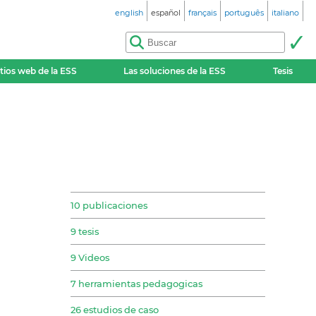
english
español
français
português
italiano
itios web de la ESS
Las soluciones de la ESS
Tesis
10 publicaciones
9 tesis
9 Videos
7 herramientas pedagogicas
26 estudios de caso