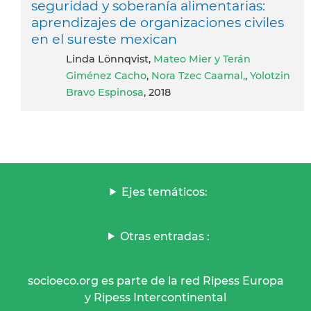
seguridad y soberanía alimentarias:
aprendizajes de organizaciones civiles
en el sureste mexican
Linda Lönnqvist,
Mateo Mier y Terán
Giménez Cacho
,
Nora Tzec Caamal,
,
Yolotzin
Bravo Espinosa
, 2018
Ejes temáticos:
Otras entradas :
socioeco.org es parte de la red Ripess Europa
y Ripess Intercontinental