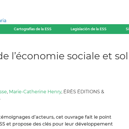
ria
Cartografías de la ESS
Legislación de la ESS
S
de l’économie sociale et sol
sse
,
Marie-Catherine Henry
, ÉRÈS ÉDITIONS &
4
émoignages d’acteurs, cet ouvrage fait le point
l’ESS et propose des clés pour leur développement