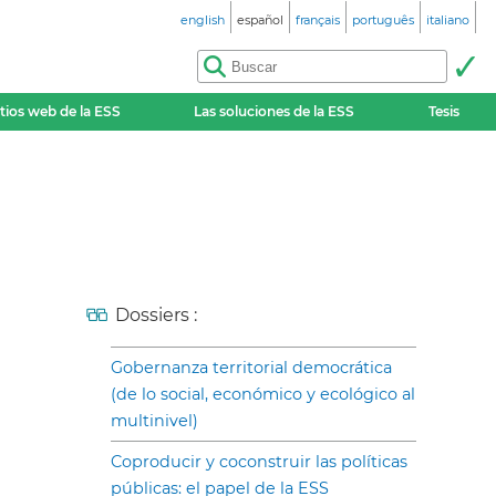
english
español
français
português
italiano
itios web de la ESS
Las soluciones de la ESS
Tesis
Dossiers :
Gobernanza territorial democrática
(de lo social, económico y ecológico al
multinivel)
Coproducir y coconstruir las políticas
públicas: el papel de la ESS