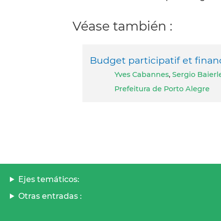
Véase también :
Budget participatif et fina
Yves Cabannes
,
Sergio Baierl
Prefeitura de Porto Alegre
Ejes temáticos:
Otras entradas :