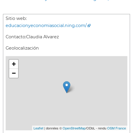
Sitio web:
educacionyeconomiasocial.ning.com/
Contacto:
Claudia Alvarez
Geolocalización
+
−
Leaflet
| données ©
OpenStreetMap
/ODbL - rendu
OSM France