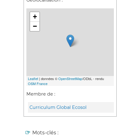
Géolocalisation :
+
−
Leaflet
| données ©
OpenStreetMap
/ODbL - rendu
OSM France
Membre de :
Curriculum Global Ecosol
Mots-clés :