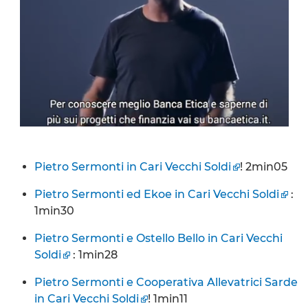
Pietro Sermonti in Cari Vecchi Soldi
! 2min05
Pietro Sermonti ed Ekoe in Cari Vecchi Soldi
:
1min30
Pietro Sermonti e Ostello Bello in Cari Vecchi
Soldi
: 1min28
Pietro Sermonti e Cooperativa Allevatrici Sarde
in Cari Vecchi Soldi
! 1min11