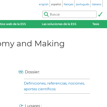
english
español
français
português
italiano
itios web de la ESS
Las soluciones de la ESS
Tesis
nomy and Making
Dossier:
Definiciones, referencias, nociones,
aportes científicos
Lugares :