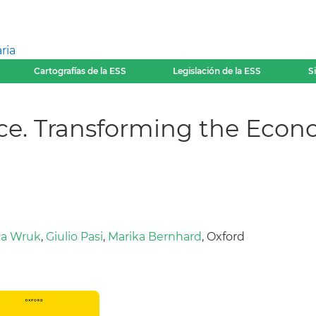
ria
Cartografías de la ESS
Legislación de la ESS
S
ce. Transforming the Eco
.
a Wruk
,
Giulio Pasi
,
Marika Bernhard
, Oxford