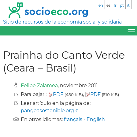
en
es
fr
pt
it
Sitio de recursos de la economía social y solidaria
Prainha do Canto Verde
(Ceara – Brasil)
Felipe Zalamea
, noviembre 2011
Para bajar :
PDF
,
PDF
(450 KiB)
(510 KiB)
Leer artículo en la página de:
pangeasostenible.org
En otros idiomas:
français
-
English