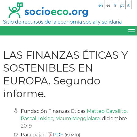
en
es
fr
pt
it
Sitio de recursos de la economía social y solidaria
LAS FINANZAS ÉTICAS Y
SOSTENIBLES EN
EUROPA. Segundo
informe.
Fundación Finanzas Eticas
Matteo Cavallito
,
Pascal Lokiec
,
Mauro Meggiolaro
, diciembre
2019
Para bajar :
PDF
(19 MiB)