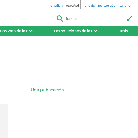
english
español
français
português
italiano
itios web de la ESS
Las soluciones de la ESS
Tesis
Una publicación