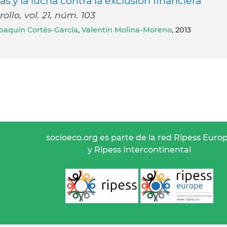
s y la lucha contra la exclusión financiera
llo, vol. 21, núm. 103
Joaquín Cortés-García
,
Valentín Molina-Moreno
, 2013
socioeco.org es parte de la red Ripess Euro
y Ripess Intercontinental