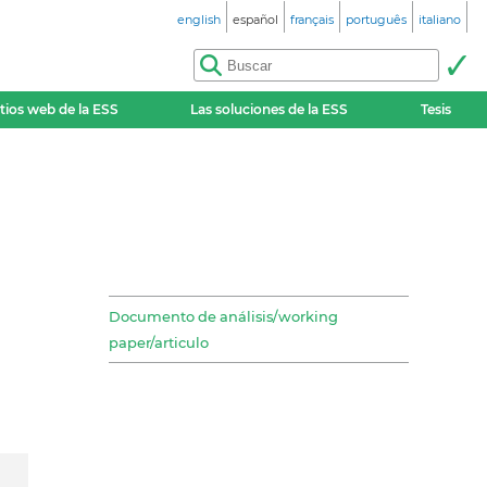
english
español
français
português
italiano
itios web de la ESS
Las soluciones de la ESS
Tesis
Documento de análisis/working
paper/articulo