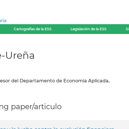
ria
Cartografías de la ESS
Legislación de la ESS
S
e-Ureña
fesor del Departamento de Economía Aplicada,
g paper/articulo