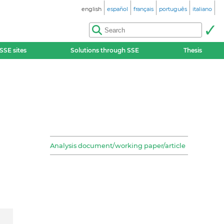
english
español
français
português
italiano
SSE sites
Solutions through SSE
Thesis
Analysis document/working paper/article