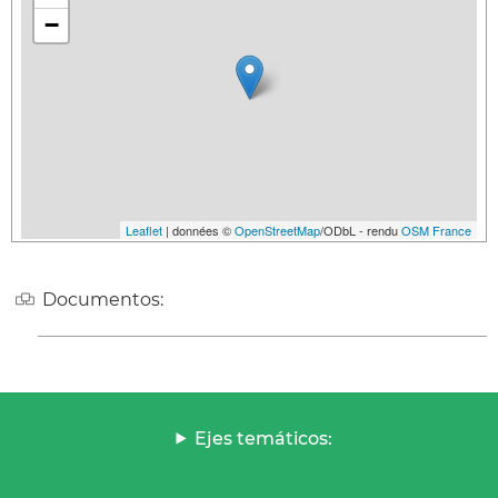
−
Leaflet
| données ©
OpenStreetMap
/ODbL - rendu
OSM France
Documentos:
Ejes temáticos: