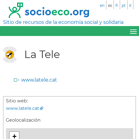
en
es
fr
pt
it
Sitio de recursos de la economía social y solidaria
La Tele
www.latele.cat
Sitio web:
www.latele.cat
Geolocalización
+