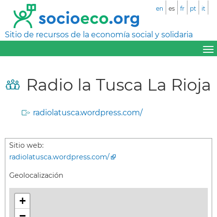
en
es
fr
pt
it
Sitio de recursos de la economía social y solidaria
Radio la Tusca La Rioja
radiolatusca.wordpress.com/
Sitio web:
radiolatusca.wordpress.com/
Geolocalización
+
−