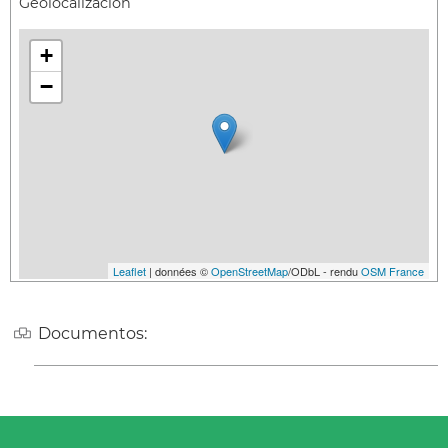
Geolocalización
+
−
Leaflet
| données ©
OpenStreetMap
/ODbL - rendu
OSM France
Documentos: