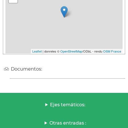
Leaflet
| données ©
OpenStreetMap
/ODbL - rendu
OSM France
Documentos:
Ejes temáticos:
Otras entradas :