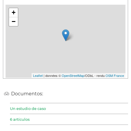
+
−
Leaflet
| données ©
OpenStreetMap
/ODbL - rendu
OSM France
Documentos:
Un estudio de caso
6 artículos