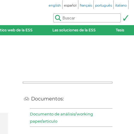
english
español
français
português
italiano
itios web de la ESS
Las soluciones de la ESS
Tesis
Documentos:
Documento de análisis/working
paper/articulo