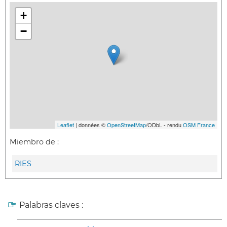
+
−
Leaflet
| données ©
OpenStreetMap
/ODbL - rendu
OSM France
Miembro de :
RIES
Palabras claves :