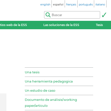
english
español
français
português
italiano
itios web de la ESS
Las soluciones de la ESS
Tesis
Una tesis
Una herramienta pedagogica
Un estudio de caso
Documento de análisis/working
paper/articulo