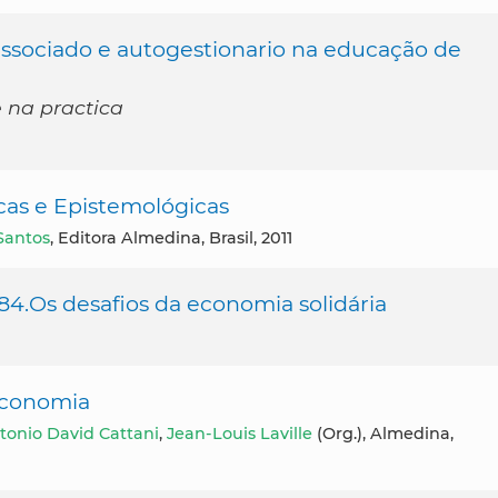
 associado e autogestionario na educação de
e na practica
cas e Epistemológicas
Santos
, Editora Almedina, Brasil, 2011
n°84.Os desafios da economia solidária
 Economia
tonio David Cattani
,
Jean-Louis Laville
(Org.), Almedina,