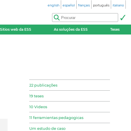
english
español
français
português
italiano
Sitios web da ESS
As soluções da ESS
Teses
22 publicações
19 teses
10 Videos
11 ferramientas pedagogicas
Um estudo de caso