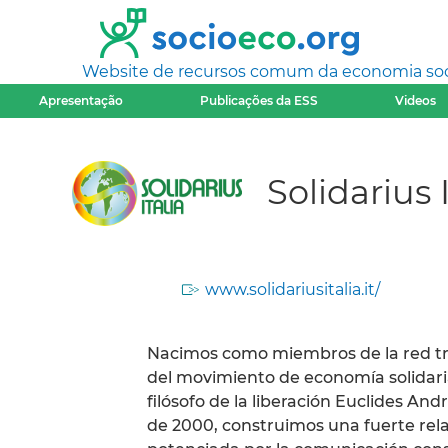
Website de recursos comum da economia socia
Apresentação
Publicações da ESS
Videos
Solidarius I
www.solidariusitalia.it/
Nacimos como miembros de la red tran
del movimiento de economía solidari
filósofo de la liberación Euclides An
de 2000, construimos una fuerte rela