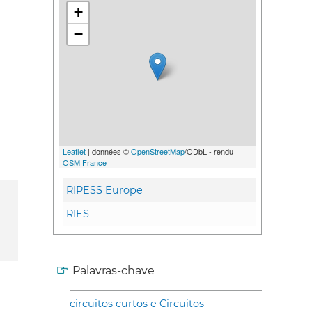
+
−
Leaflet
| données ©
OpenStreetMap
/ODbL - rendu
OSM France
RIPESS Europe
RIES
Palavras-chave
circuitos curtos e Circuitos