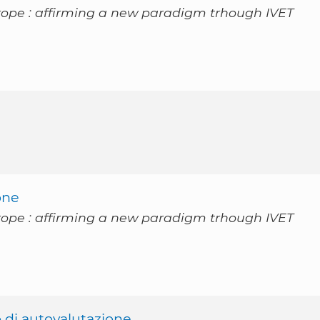
rope : affirming a new paradigm trhough IVET
one
rope : affirming a new paradigm trhough IVET
 di autovalutazione