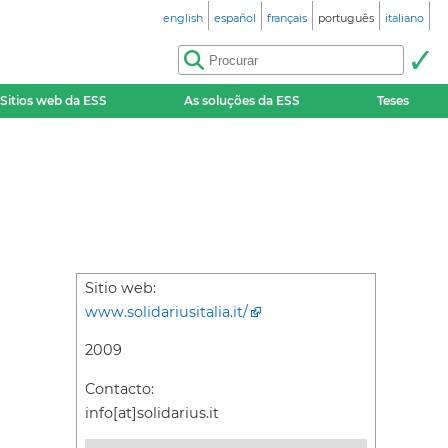
english
español
français
português
italiano
Sitios web da ESS
As soluções da ESS
Teses
Sitio web:
www.solidariusitalia.it/
2009
Contacto:
info[at]solidarius.it