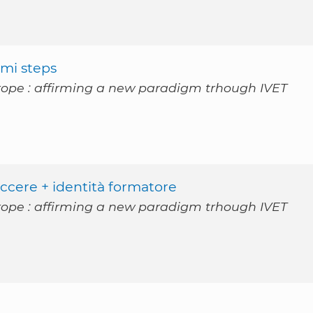
imi steps
rope : affirming a new paradigm trhough IVET
ticcere + identità formatore
rope : affirming a new paradigm trhough IVET