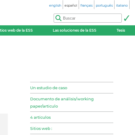
english
español
français
português
italiano
itios web de la ESS
Las soluciones de la ESS
Tesis
Un estudio de caso
Documento de análisis/working
paper/articulo
4 artículos
Sitios web :