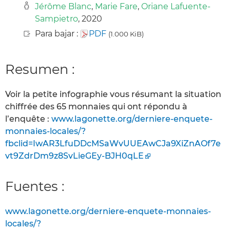
Jérôme Blanc
,
Marie Fare
,
Oriane Lafuente-
Sampietro
, 2020
Para bajar :
PDF
(1.000 KiB)
Resumen :
Voir la petite infographie vous résumant la situation
chiffrée des 65 monnaies qui ont répondu à
l’enquête :
www.lagonette.org/derniere-enquete-
monnaies-locales/?
fbclid=IwAR3LfuDDcMSaWvUUEAwCJa9XiZnAOf7e
vt9ZdrDm9z8SvLieGEy-BJH0qLE
Fuentes :
www.lagonette.org/derniere-enquete-monnaies-
locales/?