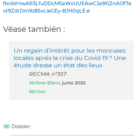
fbclid=IwAR3LfuDDcMSaWvUUEAwCJa9XiZnAOf7e
vt9ZdrDm9z8SvLieGEy-BJH0qLE
Véase también :
Un regain d’intérêt pour les monnaies
locales après la crise du Covid 19 ? Une
étude dresse un état des lieux
RECMA n°357
Jérôme Blanc
, junio 2020
RECMA
Dossier: