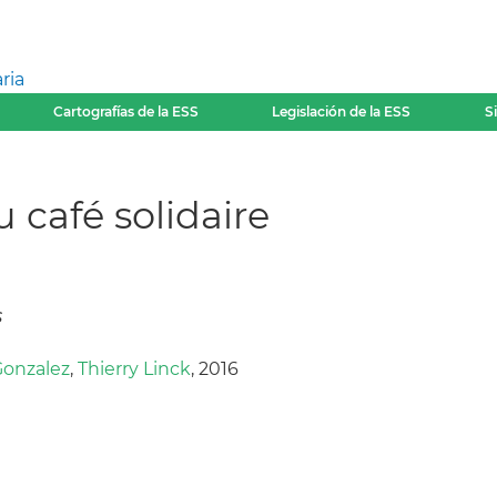
ria
Cartografías de la ESS
Legislación de la ESS
S
 café solidaire
s
Gonzalez
,
Thierry Linck
, 2016