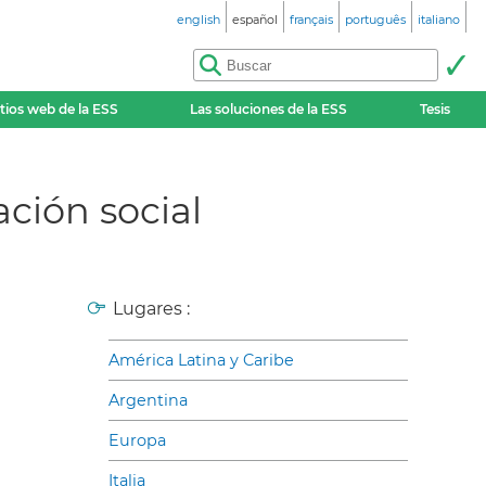
english
español
français
português
italiano
itios web de la ESS
Las soluciones de la ESS
Tesis
ación social
Lugares :
América Latina y Caribe
Argentina
Europa
Italia