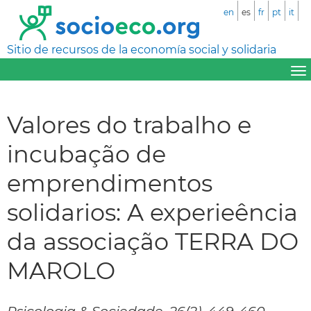
en
es
fr
pt
it
Sitio de recursos de la economía social y solidaria
Valores do trabalho e
incubação de
emprendimentos
solidarios: A experieência
da associação TERRA DO
MAROLO
Psicologia & Sociedade, 26(2), 449-460.