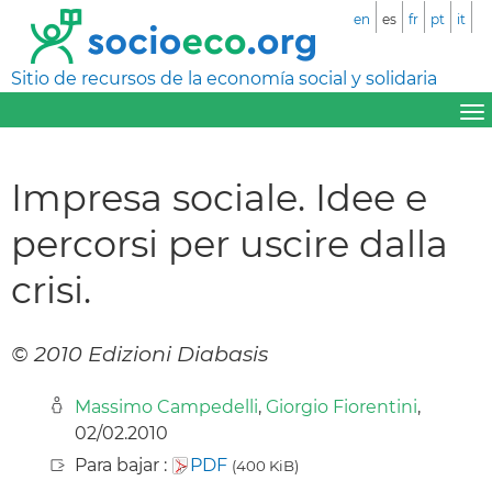
en
es
fr
pt
it
Sitio de recursos de la economía social y solidaria
Impresa sociale. Idee e
percorsi per uscire dalla
crisi.
© 2010 Edizioni Diabasis
Massimo Campedelli
,
Giorgio Fiorentini
,
02/02.2010
Para bajar :
PDF
(400 KiB)