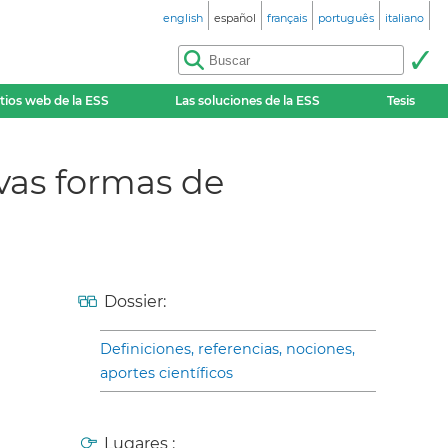
english
español
français
português
italiano
itios web de la ESS
Las soluciones de la ESS
Tesis
ovas formas de
Dossier:
Definiciones, referencias, nociones,
aportes científicos
Lugares :