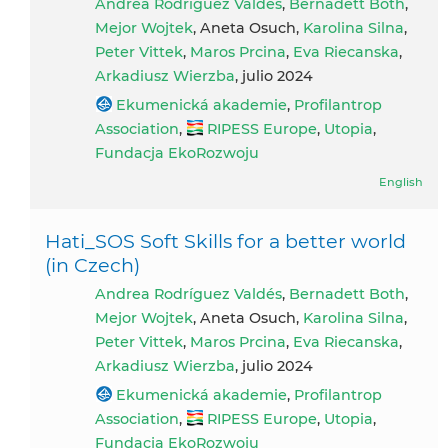
Andrea Rodríguez Valdés
,
Bernadett Both
,
Mejor Wojtek
, Aneta Osuch,
Karolina Silna
,
Peter Vittek
,
Maros Prcina
,
Eva Riecanska
,
Arkadiusz Wierzba
, julio 2024
Ekumenická akademie
,
Profilantrop
Association
,
RIPESS Europe
,
Utopia
,
Fundacja EkoRozwoju
English
Hati_SOS Soft Skills for a better world
(in Czech)
Andrea Rodríguez Valdés
,
Bernadett Both
,
Mejor Wojtek
, Aneta Osuch,
Karolina Silna
,
Peter Vittek
,
Maros Prcina
,
Eva Riecanska
,
Arkadiusz Wierzba
, julio 2024
Ekumenická akademie
,
Profilantrop
Association
,
RIPESS Europe
,
Utopia
,
Fundacja EkoRozwoju