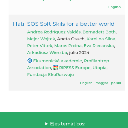
English
Hati_SOS Soft Skils for a better world
Andrea Rodríguez Valdés
,
Bernadett Both
,
Mejor Wojtek
, Aneta Osuch,
Karolina Silna
,
Peter Vittek
,
Maros Prcina
,
Eva Riecanska
,
Arkadiusz Wierzba
, julio 2024
Ekumenická akademie
,
Profilantrop
Association
,
RIPESS Europe
,
Utopia
,
Fundacja EkoRozwoju
English
-
magyar
-
polski
Ejes temáticos: