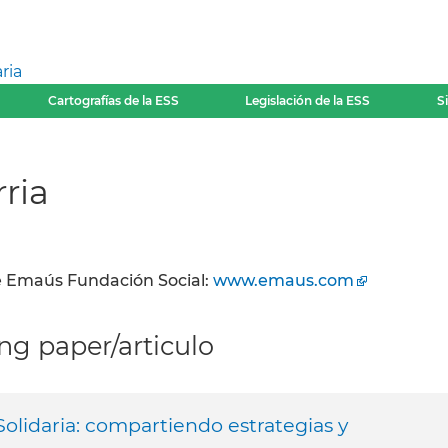
ria
Cartografías de la ESS
Legislación de la ESS
S
ria
e Emaús Fundación Social:
www.emaus.com
g paper/articulo
olidaria: compartiendo estrategias y