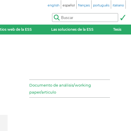
english
español
français
português
italiano
itios web de la ESS
Las soluciones de la ESS
Tesis
Documento de análisis/working
paper/articulo