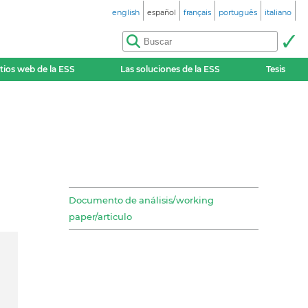
english
español
français
português
italiano
itios web de la ESS
Las soluciones de la ESS
Tesis
Documento de análisis/working
paper/articulo