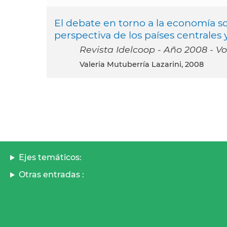
El debate en torno a la economía s
perspectiva de los países centrales y
Revista Idelcoop - Año 2008 - Vo
Valeria Mutuberría Lazarini, 2008
Ejes temáticos:
Otras entradas :