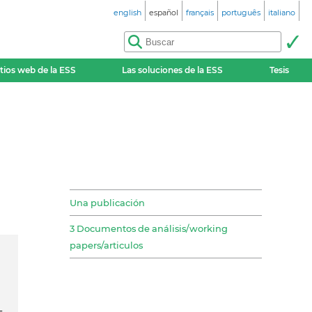
english
español
français
português
italiano
itios web de la ESS
Las soluciones de la ESS
Tesis
Una publicación
3 Documentos de análisis/working
papers/articulos