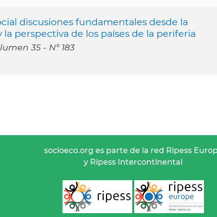
ocial discusiones fundamentales desde la
 la perspectiva de los países de la periferia
lumen 35 - N° 183
socioeco.org es parte de la red Ripess Euro
y Ripess Intercontinental