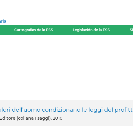
ria
Cartografías de la ESS
Legislación de la ESS
S
valori dell’uomo condizionano le leggi del profit
 Editore (collana I saggi), 2010