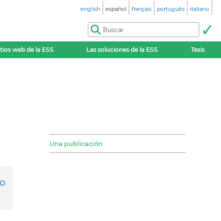
english
español
français
português
italiano
itios web de la ESS
Las soluciones de la ESS
Tesis
Una publicación
to