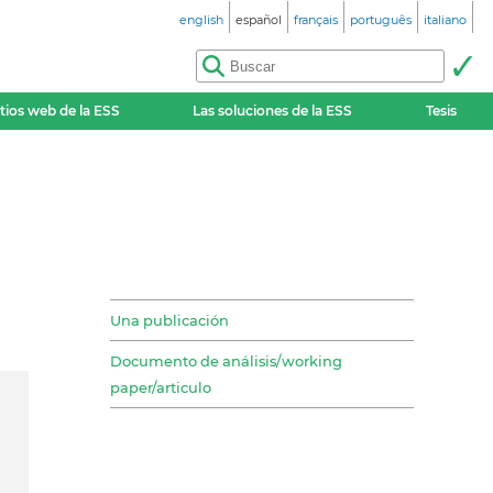
english
español
français
português
italiano
itios web de la ESS
Las soluciones de la ESS
Tesis
Una publicación
Documento de análisis/working
paper/articulo