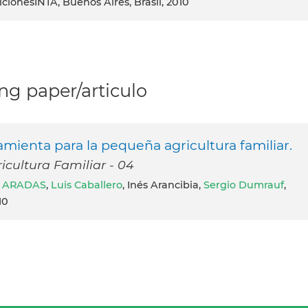
dicionesINTA, Buenos Aires, Brasil, 2010
g paper/articulo
mienta para la pequeña agricultura familiar.
icultura Familiar - 04
a ARADAS
,
Luis Caballero
, Inés Arancibia,
Sergio Dumrauf
,
10