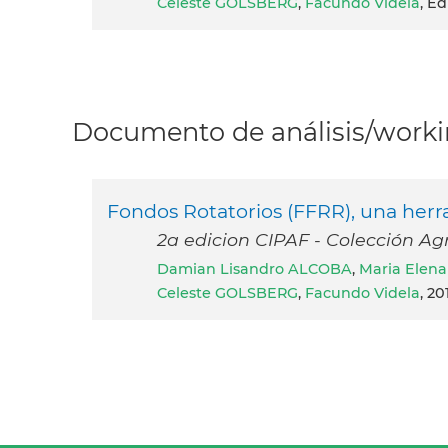
Celeste GOLSBERG
,
Facundo Videla
, E
Documento de análisis/workin
Fondos Rotatorios (FFRR), una herra
2a edicion CIPAF - Colección Agr
Damian Lisandro ALCOBA
,
Maria Elen
Celeste GOLSBERG
,
Facundo Videla
, 20