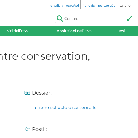
english
español
français
português
italiano
Siti dell’ESS
Le soluzioni dell’ESS
Tesi
Entre conservation,
Dossier :
Turismo solidale e sostenibile
Posti :