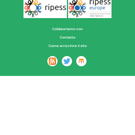
Collaboriamo con
Contatto
Come arricchire il sito