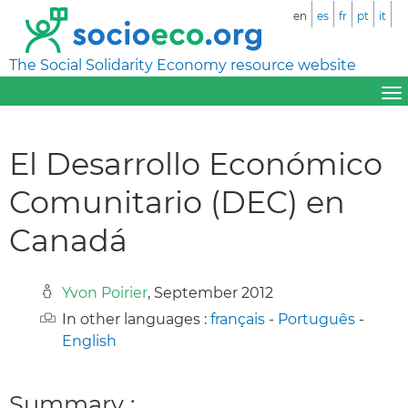
en
es
fr
pt
it
The Social Solidarity Economy resource website
El Desarrollo Económico
Comunitario (DEC) en
Canadá
Yvon Poirier
, September 2012
In other languages :
français
-
Português
-
English
Summary :