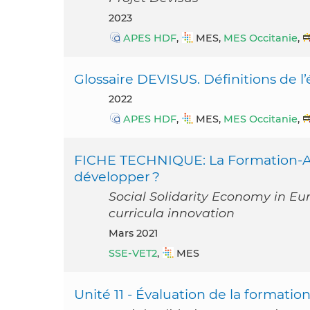
2023
APES HDF
,
MES,
MES Occitanie
,
Glossaire DEVISUS. Définitions de l’é
2022
APES HDF
,
MES,
MES Occitanie
,
FICHE TECHNIQUE: La Formation-Ac
développer ?
Social Solidarity Economy in Eu
curricula innovation
mars 2021
SSE-VET2
,
MES
Unité 11 - Évaluation de la formatio