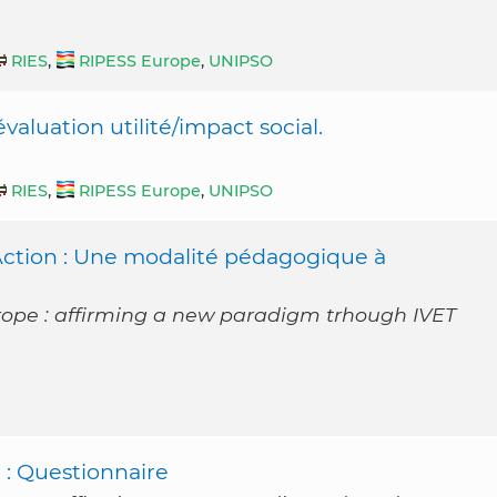
RIES
,
RIPESS Europe
,
UNIPSO
valuation utilité/impact social.
RIES
,
RIPESS Europe
,
UNIPSO
tion : Une modalité pédagogique à
rope : affirming a new paradigm trhough IVET
n : Questionnaire