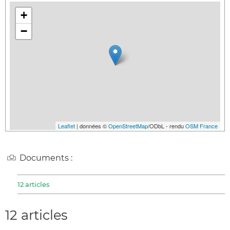
+
−
Leaflet
| données ©
OpenStreetMap
/ODbL - rendu
OSM France
Documents :
12 articles
12 articles