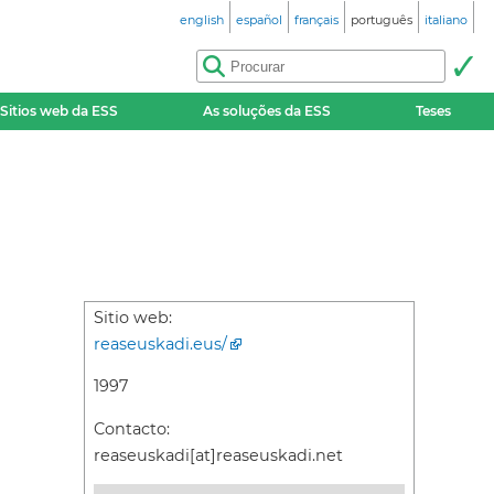
english
español
français
português
italiano
Sitios web da ESS
As soluções da ESS
Teses
Sitio web:
reaseuskadi.eus/
1997
Contacto:
reaseuskadi[at]reaseuskadi.net