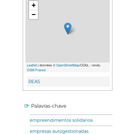
+
−
Leaflet
| données ©
OpenStreetMap
/ODbL - rendu
OSM France
REAS
Palavras-chave
empreendimentos solidarios
empresas autogestionadas