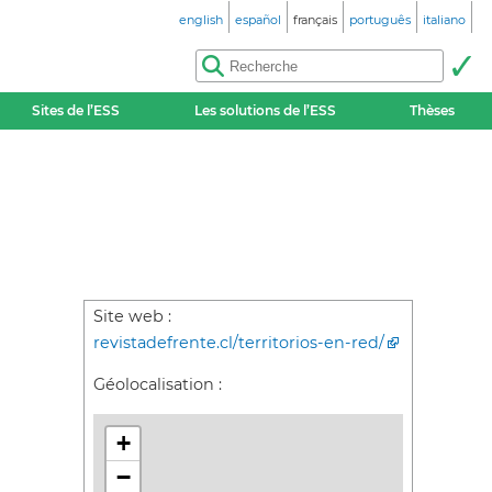
english
español
français
português
italiano
Sites de l’ESS
Les solutions de l’ESS
Thèses
Site web :
revistadefrente.cl/territorios-en-red/
Géolocalisation :
+
−