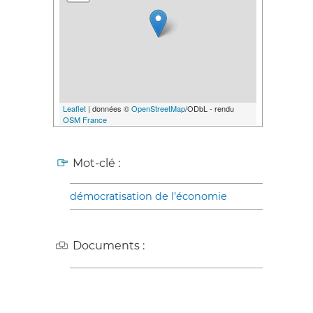
Leaflet
| données ©
OpenStreetMap
/ODbL - rendu
OSM France
Mot-clé :
démocratisation de l’économie
Documents :