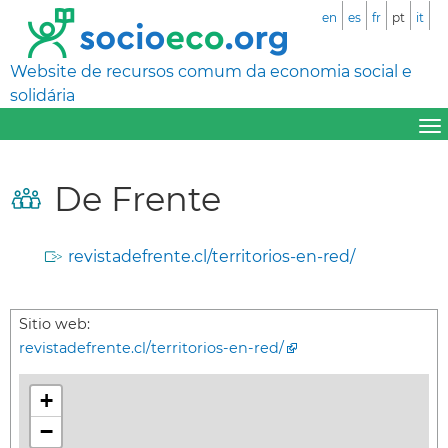
en
es
fr
pt
it
Website de recursos comum da economia social e
solidária
De Frente
revistadefrente.cl/territorios-en-red/
Sitio web:
revistadefrente.cl/territorios-en-red/
+
−