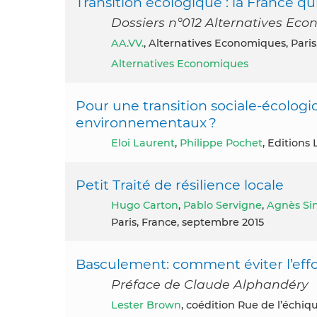
Transition écologique : la France q
Dossiers n°012 Alternatives Eco
AA.VV.
, Alternatives Economiques, Pari
Alternatives Economiques
Pour une transition sociale-écologiq
environnementaux ?
Eloi Laurent
,
Philippe Pochet
, Editions
Petit Traité de résilience locale
Hugo Carton
,
Pablo Servigne
,
Agnès Si
Paris, France, septembre 2015
Basculement: comment éviter l’e
Préface de Claude Alphandéry
Lester Brown
, coédition Rue de l’échiqu