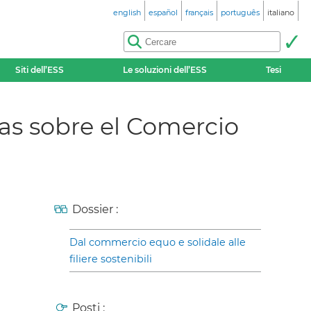
english
español
français
português
italiano
Siti dell’ESS
Le soluzioni dell’ESS
Tesi
ias sobre el Comercio
Dossier :
Dal commercio equo e solidale alle
filiere sostenibili
Posti :