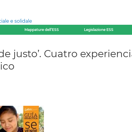
ale e solidale
Mappature dell’ESS
Legislazione ESS
de justo’. Cuatro experienc
ico