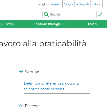
english
español
français
português
italiano
SSE sites
Solutions through SSE
Thesis
ro alla praticabilità
Section:
Definitions, references, notions,
scientific contributions
Places :