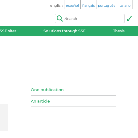
english
español
français
português
italiano
SSE sites
Solutions through SSE
Thesis
One publication
An article