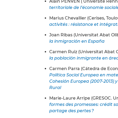
Alain PENVEN ( Université Ren
territoriale de l’économie socia
Marius Chevallier (Cerises, Toulo
activités : résistance et intég
Joan Ribas (Universitat Abat Ol
la inmigración en España
Carmen Ruiz (Universitat Abat 
la población inmigrante en áre
Carmen Parra (Cátedra de Econom
Política Social Europea en mate
Cohesión Europea (2007-2013) y 
Rural
Marie-Laure Arripe (GRESOC. Univ
formes des promesses: crédit sol
partage des pertes ?