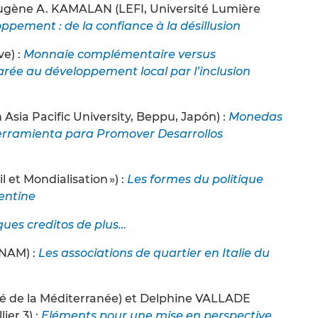
ène A. KAMALAN (LEFI, Université Lumière
ppement : de la confiance à la désillusion
e) :
Monnaie complémentaire versus
rée au développement local par l’inclusion
sia Pacific University, Beppu, Japón) :
Monedas
ramienta para Promover Desarrollos
 et Mondialisation ») :
Les formes du politique
gentine
ques creditos de plus…
CNAM) :
Les associations de quartier en Italie du
té de la Méditerranée) et Delphine VALLADE
ier 3) :
Eléments pour une mise en perspective