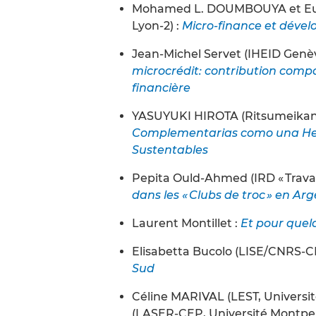
Mohamed L. DOUMBOUYA et Eug
Lyon-2) :
Micro-finance et dévelo
Jean-Michel Servet (IHEID Genèv
microcrédit: contribution compa
financière
YASUYUKI HIROTA (Ritsumeikan A
Complementarias como una Her
Sustentables
Pepita Ould-Ahmed (IRD « Travail
dans les « Clubs de troc » en Ar
Laurent Montillet :
Et pour quel
Elisabetta Bucolo (LISE/CNRS-
Sud
Céline MARIVAL (LEST, Universi
(LASER-CEP, Université Montpell