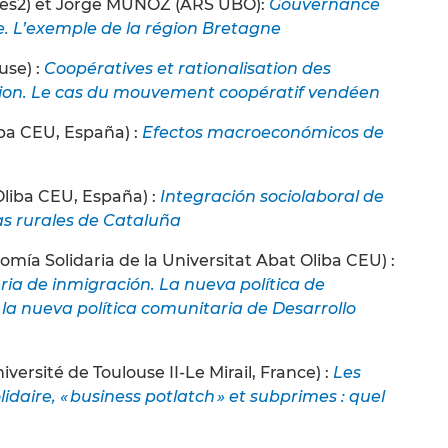
nes2) et Jorge MUÑOZ (ARS UBO):
Gouvernance
le. L’exemple de la région Bretagne
use) :
Coopératives et rationalisation des
ration. Le cas du mouvement coopératif vendéen
iba CEU, España) :
Efectos macroeconómicos de
Oliba CEU, España) :
Integración sociolaboral de
as rurales de Cataluña
ía Solidaria de la Universitat Abat Oliba CEU) :
ria de inmigración. La nueva política de
la nueva política comunitaria de Desarrollo
ersité de Toulouse II-Le Mirail, France) :
Les
idaire, « business potlatch » et subprimes : quel