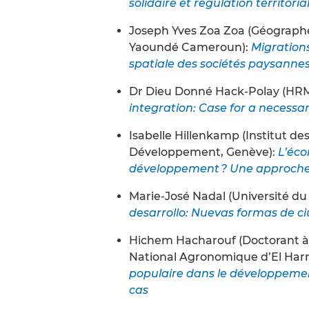
solidaire et régulation territoria
Joseph Yves Zoa Zoa (Géographe
Yaoundé Cameroun):
Migrations
spatiale des sociétés paysanne
Dr Dieu Donné Hack-Polay (HRM
integration: Case for a necessa
Isabelle Hillenkamp (Institut d
Développement, Genève):
L’éco
développement ? Une approche ins
Marie-José Nadal (Université d
desarrollo: Nuevas formas de c
Hichem Hacharouf (Doctorant à l’u
National Agronomique d’El Harr
populaire dans le développemen
cas