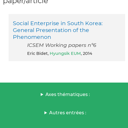
paper/article
Social Enterprise in South Korea:
General Presentation of the
Phenomenon
ICSEM Working papers n°6
Eric Bidet,
Hyungsik EUM
, 2014
Axes thématiques :
Autres entrées :